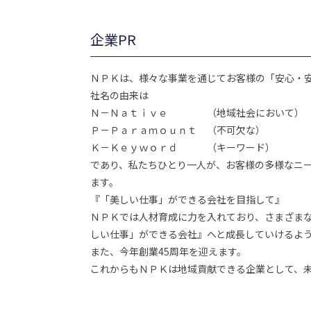
企業PR
ＮＰＫは、様々な事業を通じてお客様の「安心・
社名の由来は
Ｎ－Ｎａｔｉｖｅ （地域社会において）
Ｐ－Ｐａｒａｍｏｕｎｔ （不可欠な）
Ｋ－Ｋｅｙｗｏｒｄ （キーワード）
であり、私たちひとり一人が、お客様の多様なニ
ます。
『「美しい仕事」ができる会社を目指して』
ＮＰＫでは人材育成に力を入れており、さまざま
しい仕事」ができる会社』へと成長していけるよ
また、今年創業45周年を迎えます。
これからもＮＰＫは地域貢献できる企業として、