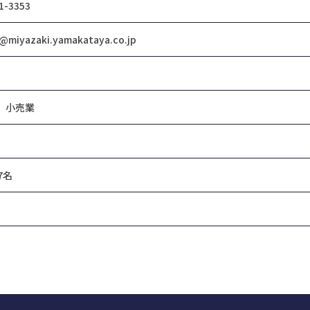
1-3353
miyazaki.yamakataya.co.jp
、小売業
7名