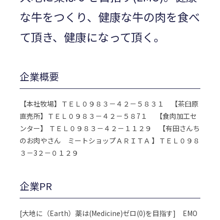
な牛をつくり、健康な牛の肉を食べ
て頂き、健康になって頂く。
企業概要
【本社牧場】ＴＥＬ０９８３－４２－５８３１ 【茶臼原
直売所】ＴＥＬ０９８３－４２－５８7１ 【食肉加工セ
ンター】 ＴＥＬ０９８３－４２－１１２９ 【有田さんち
のお肉やさん ミートショップＡＲＩＴＡ 】ＴＥＬ０９８
３－3２－０１２９
企業PR
[大地に（Earth）薬は(Medicine)ゼロ(0)を目指す] EMO