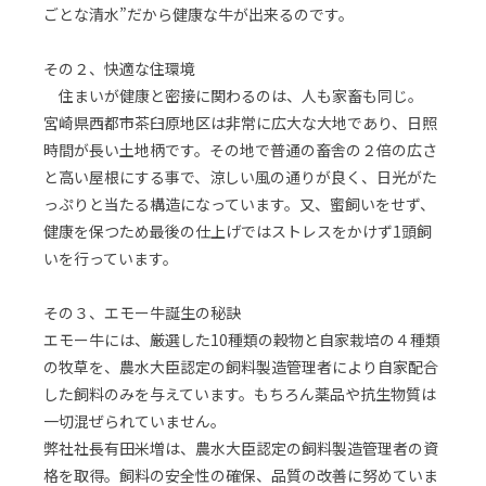
ごとな清水”だから健康な牛が出来るのです。
その２、快適な住環境
住まいが健康と密接に関わるのは、人も家畜も同じ。
宮崎県西都市茶臼原地区は非常に広大な大地であり、日照
時間が長い土地柄です。その地で普通の畜舎の２倍の広さ
と高い屋根にする事で、涼しい風の通りが良く、日光がた
っぷりと当たる構造になっています。又、蜜飼いをせず、
健康を保つため最後の仕上げではストレスをかけず1頭飼
いを行っています。
その３、エモー牛誕生の秘訣
エモー牛には、厳選した10種類の穀物と自家栽培の４種類
の牧草を、農水大臣認定の飼料製造管理者により自家配合
した飼料のみを与えています。もちろん薬品や抗生物質は
一切混ぜられていません。
弊社社長有田米増は、農水大臣認定の飼料製造管理者の資
格を取得。飼料の安全性の確保、品質の改善に努めていま