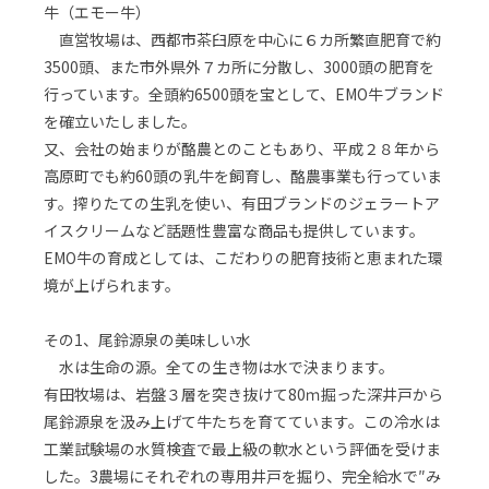
牛（エモー牛）
直営牧場は、西都市茶臼原を中心に６カ所繁直肥育で約
3500頭、また市外県外７カ所に分散し、3000頭の肥育を
行っています。全頭約6500頭を宝として、EMO牛ブランド
を確立いたしました。
又、会社の始まりが酪農とのこともあり、平成２８年から
高原町でも約60頭の乳牛を飼育し、酪農事業も行っていま
す。搾りたての生乳を使い、有田ブランドのジェラートア
イスクリームなど話題性豊富な商品も提供しています。
EMO牛の育成としては、こだわりの肥育技術と恵まれた環
境が上げられます。
その1、尾鈴源泉の美味しい水
水は生命の源。全ての生き物は水で決まります。
有田牧場は、岩盤３層を突き抜けて80ｍ掘った深井戸から
尾鈴源泉を汲み上げて牛たちを育てています。この冷水は
工業試験場の水質検査で最上級の軟水という評価を受けま
した。3農場にそれぞれの専用井戸を掘り、完全給水で″み