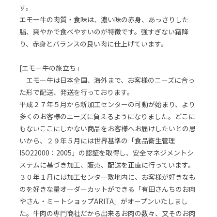
す。
エモー牛の肉質・食味は、濃い味の赤身、あっさりした
脂、爽やかで食べやすいのが特徴です。強すぎない霜降
り、赤身とバランスの良い肉に仕上げています。
[エモー牛の旅立ち」
エモー牛は日本全国、海外まで、お客様のニーズに合っ
た形で配送、発送を行っております。
平成２７年５月から新加工センターの可動が始まり、より
多くのお客様のニーズに負えるようになりました。どこに
もないここにしかない商品をお客様へお届けしたいとの思
いから、２９年５月には世界基準の「食品衛生管理
ISO22000：2005」の認証を取得し、安全マネジメントシ
ステムに基づき加工、販売、配送を正直に行っています。
３０年１月には加工センター敷地内に、お客様が好きなも
のを好きな量オーダーカットができる「有田さんちのお肉
やさん・ミートショップARITA」がオープンいたしまし
た。牛肉の専門商社だから出来るお肉の数々、又そのお肉