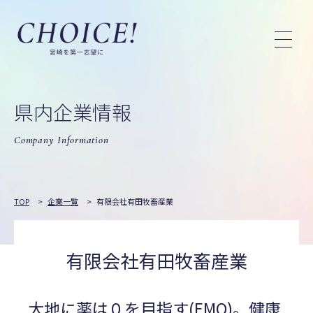
県内企業情報
Company Information
TOP
>
企業一覧
>
有限会社有田牧畜産業
有限会社有田牧畜産業
大地に薬は０を目指す(EMO)。健康