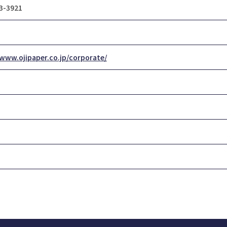
3-3921
/www.ojipaper.co.jp/corporate/
名