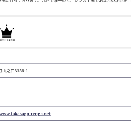
の援助行っております。九州で唯一の瓦、レンガ工場であなたの才能を
山之口3388-1
/www.takasago-renga.net