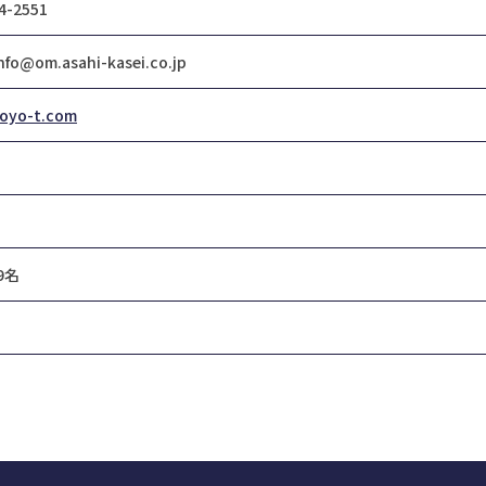
4-2551
nfo@om.asahi-kasei.co.jp
oyo-t.com
9名