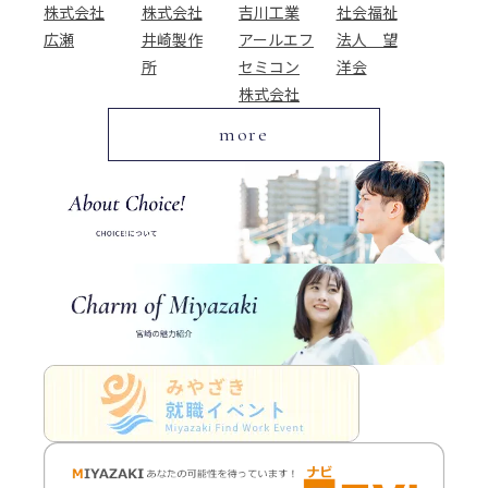
株式会社
株式会社
吉川工業
社会福祉
広瀬
井崎製作
アールエフ
法人 望
所
セミコン
洋会
株式会社
more