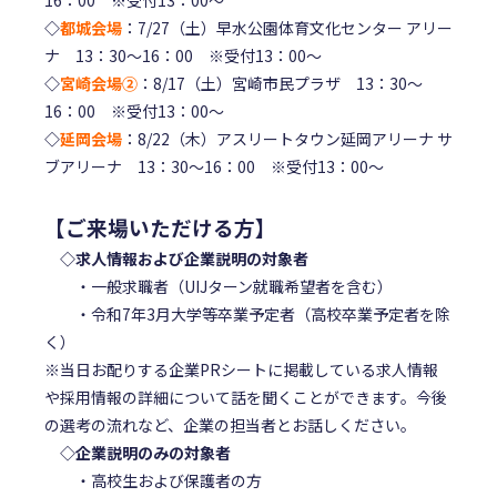
16：00 ※受付13：00～
◇
都城会場
：7/27（土）早水公園体育文化センター アリー
ナ 13：30～16：00 ※受付13：00～
◇
宮崎会場②
：8/17（土）宮崎市民プラザ 13：30～
16：00 ※受付13：00～
◇
延岡会場
：8/22（木）アスリートタウン延岡アリーナ サ
ブアリーナ 13：30～16：00 ※受付13：00～
【ご来場いただける方】
◇求人情報および企業説明の対象者
・一般求職者（UIJターン就職希望者を含む）
・令和7年3月大学等卒業予定者（高校卒業予定者を除
く）
※当日お配りする企業PRシートに掲載している求人情報
や採用情報の詳細について話を聞くことができます。今後
の選考の流れなど、企業の担当者とお話しください。
◇企業説明のみの対象者
・高校生および保護者の方