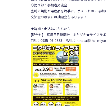
◇第２部：参加者交流会
宮崎の焼酎や県産品を片手に、ゲストやMC、参加
交流会の最後には抽選会もあります！
★詳細・申込は
こちら
から
[問合せ]
宮崎日日新聞社 ミヤザキ★ライフラボ
TEL：0985-26-9333
／MAIL：
hinata@the-miyani