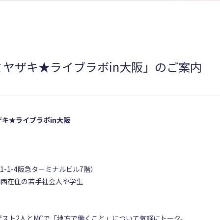
ミヤザキ★ライブラボin大阪」のご案内
キ★ライブラボin大阪
？
区芝田1-1-4阪急ターミナルビル7階）
関西在住の若手社会人や学生
スト2人とMCで「地方で働くこと」について気軽にトーク。