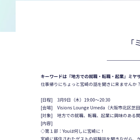
「
キーワードは『地方での就職・転職・起業』ミヤザ
仕事帰りにちょっと宮崎の話を聞きに来ませんか
[日程] 3月9日（木）19:00～20:30
[会場] Visions Lounge Umeda（大阪市北
[対象] 地方での就職、転職、起業に興味のある
[内容]
◇第１部
：Youは何しに宮崎に！
宮崎に移住されたゲストの経験談を聞きながら、ゲ